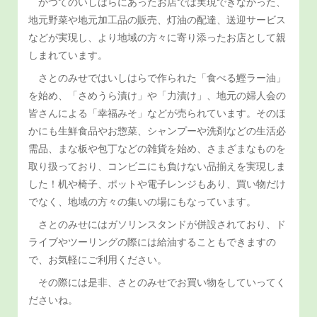
かつてのいしはらにあったお店では実現できなかった、
地元野菜や地元加工品の販売、灯油の配達、送迎サービス
などが実現し、より地域の方々に寄り添ったお店として親
しまれています。
さとのみせではいしはらで作られた「食べる鰹ラー油」
を始め、「さめうら漬け」や「力漬け」、地元の婦人会の
皆さんによる「幸福みそ」などが売られています。そのほ
かにも生鮮食品やお惣菜、シャンプーや洗剤などの生活必
需品、まな板や包丁などの雑貨を始め、さまざまなものを
取り扱っており、コンビニにも負けない品揃えを実現しま
した！机や椅子、ポットや電子レンジもあり、買い物だけ
でなく、地域の方々の集いの場にもなっています。
さとのみせにはガソリンスタンドが併設されており、ド
ライブやツーリングの際には給油することもできますの
で、お気軽にご利用ください。
その際には是非、さとのみせでお買い物をしていってく
ださいね。