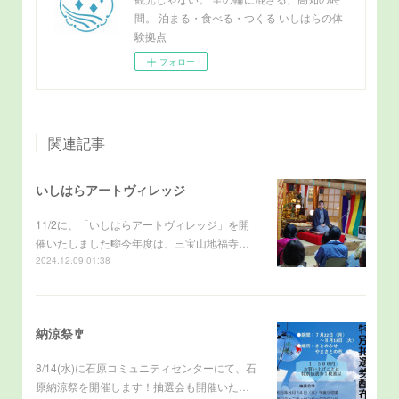
間。 泊まる・食べる・つくる いしはらの体
験拠点
フォロー
関連記事
いしはらアートヴィレッジ
11/2に、「いしはらアートヴィレッジ」を開
催いたしました🎼今年度は、三宝山地福寺…
2024.12.09 01:38
納涼祭🎐
8/14(水)に石原コミュニティセンターにて、石
原納涼祭を開催します！抽選会も開催いた…