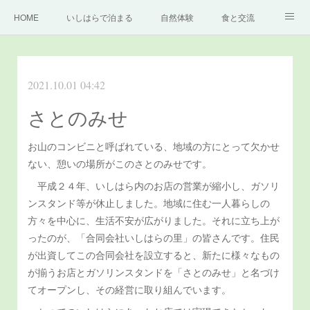
HOME
いしはらで泊まる
自然体験
食と交流
どっぷり高知旅
いしはらの里について
もっと知る
2021.10.01 04:42
お問い合わせ
さとのみせ
お山のコンビニと呼ばれている、地域の方にとって欠かせ
ない、憩いの場所がこのさとのみせです。
平成２４年、いしはら内のお店の営業が縮小し、ガソリ
ンスタンド等が休止しました。地域に住む一人暮らしの
方々を中心に、生活不安が広がりました。それに立ち上が
ったのが、「合同会社いしはらの里」の皆さんです。住民
が出資してこの合同会社を設立すると、新たに様々なもの
が揃うお店とガソリンスタンドを「さとのみせ」と名づけ
てオープンし、その経営に取り組んでいます。