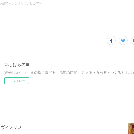
らせ
(
20
)
いしはらえいとこ
(
27
)
いしはらの里
観光じゃない。 里の輪に混ざる、高知の時間。 泊まる・食べる・つくる いしは
フォロー
トヴィレッジ