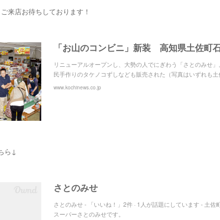
とご来店お待ちしております！
リニューアルオープンし、大勢の人でにぎわう「さとのみせ」
民手作りのタケノコずしなども販売された（写真はいずれも土
www.kochinews.co.jp
こちら↓
さとのみせ
さとのみせ - 「いいね！」2件 · 1人が話題にしています - 土
スーパーさとのみせです。