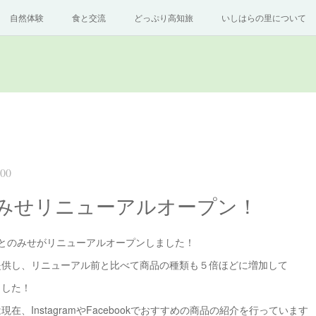
自然体験
食と交流
どっぷり高知旅
いしはらの里について
:00
みせリニューアルオープン！
7にさとのみせがリニューアルオープンしました！
提供し、リニューアル前と比べて商品の種類も５倍ほどに増加して
ました！
在、InstagramやFacebookでおすすめの商品の紹介を行っています