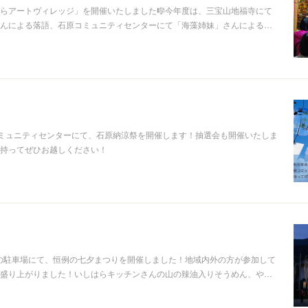
しはらアートヴィレッジ」を開催いたしました🎼今年度は、三宝山地福寺にて
んによる落語、石原コミュニティセンターにて「海藻姉妹」さんによる…
石原コミュニティセンターにて、石原納涼祭を開催します！抽選会も開催いたしま
持ってぜひお越しください！
せの駐車場にて、恒例の七夕まつりを開催しました！地域内外の方が参加して
盛り上がりました！いしはらキッチンさんの山の辣油入りそうめん、や…