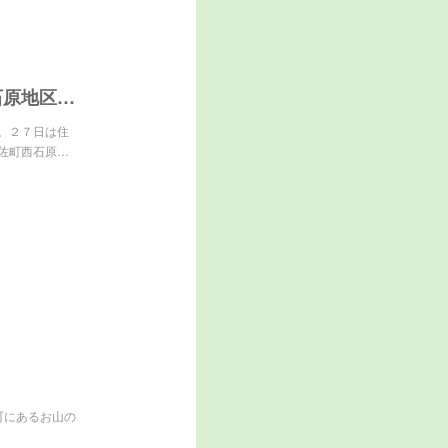
「お山のコンビニ」新装 高知県土佐町石原地区 仕入れ業者と提携、商品５倍 | 高知新聞
。２７日は住
佐町西石原…
佐町にあるお山の