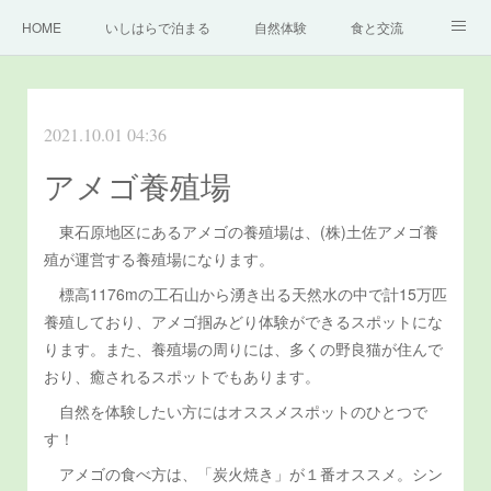
HOME
いしはらで泊まる
自然体験
食と交流
どっぷり高知旅
いしはらの里について
もっと知る
2021.10.01 04:36
お問い合わせ
アメゴ養殖場
東石原地区にあるアメゴの養殖場は、(株)土佐アメゴ養
殖が運営する養殖場になります。
標高1176mの工石山から湧き出る天然水の中で計15万匹
養殖しており、アメゴ掴みどり体験ができるスポットにな
ります。また、養殖場の周りには、多くの野良猫が住んで
おり、癒されるスポットでもあります。
自然を体験したい方にはオススメスポットのひとつで
す！
アメゴの食べ方は、「炭火焼き」が１番オススメ。シン