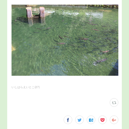
いしはらえいとこ
(
27
)