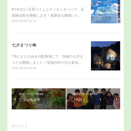
8/14(水)に石原コミュニティセンターにて、石
原納涼祭を開催します！抽選会も開催いた…
2024.08.06 02:12
七夕まつり🎋
7/6にさとのみせの駐車場にて、恒例の七夕ま
つりを開催しました！地域内外の方が参加…
2024.08.06 00:36
2021.10.01 04:38
2021.03.31 00:00
三宝山地福寺
1代目！
0
コメント