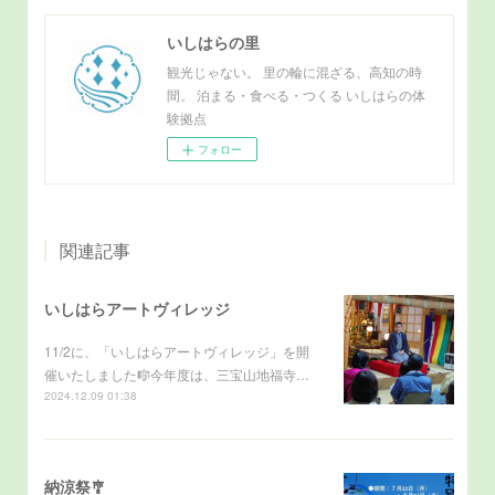
いしはらの里
観光じゃない。 里の輪に混ざる、高知の時
間。 泊まる・食べる・つくる いしはらの体
験拠点
フォロー
関連記事
いしはらアートヴィレッジ
11/2に、「いしはらアートヴィレッジ」を開
催いたしました🎼今年度は、三宝山地福寺…
2024.12.09 01:38
納涼祭🎐