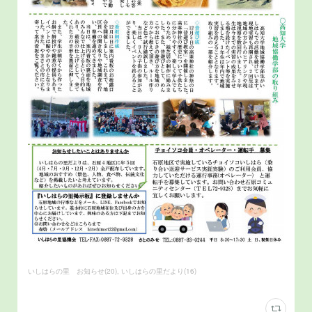
いしはらの里 お知らせ
(
20
)
いしはらの里だより
(
16
)