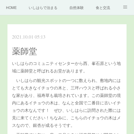
HOME
いしはらで泊まる
自然体験
食と交流
どっぷり高知旅
いしはらの里について
もっと知る
2021.10.01 05:13
お問い合わせ
薬師堂
いしはらのコミュニティセンターから西、峯石原という地
域に薬師堂と呼ばれるお堂があります。
いしはらの観光スポットの一つに数えられ、敷地内には
とても大きなイチョウの木と、三坪ハウスと呼ばれる小さ
な家があり、福寿草も栽培されています。この薬師堂の境
内にあるイチョウの木は、なんと全国で二番目に古いイチ
ョウの木なんです！ ぜひ、いしはらに訪問された際には
見に来てください！ちなみに、こちらのイチョウの木はメ
スなので、銀杏が成るそうです。