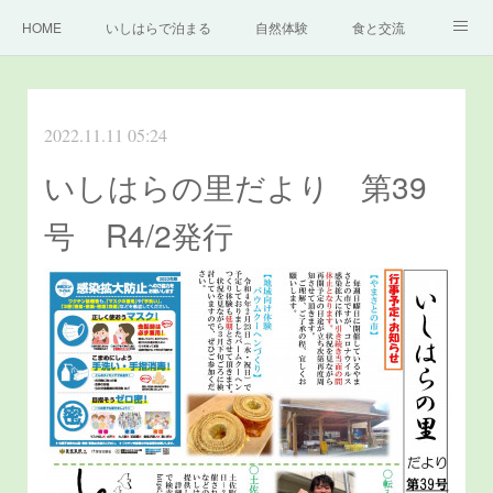
HOME
いしはらで泊まる
自然体験
食と交流
どっぷり高知旅
いしはらの里について
もっと知る
2022.11.11 05:24
お問い合わせ
いしはらの里だより 第39
号 R4/2発行