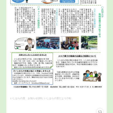
いしはらの里 お知らせ
(
20
)
いしはらの里だより
(
16
)